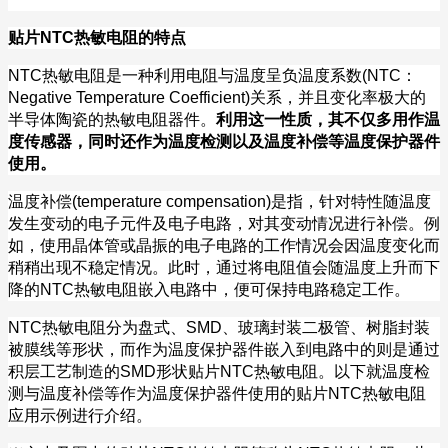
贴片
NTC
热敏电阻的特点
NTC
热敏电阻是一种利用电阻与温度呈负温度系数
(NTC
：
Negative Temperature Coefficient)
关系，并且变化率极大的
半导体陶瓷的热敏电阻器件。
利用这一性质，其不仅多用作温
度传感器，同时还作为温度检测以及温度补偿等温度保护器件
使用。
温度补偿
(temperature compensation)
是指，针对特性随温度
发生变动的电子元件及电子电路，对其变动情况进行补偿。例
如，使用晶体管或晶振的电子电路的工作情况会因温度变化而
稍稍出现不稳定情况。此时，通过将电阻值会随温度上升而下
降的
NTC
热敏电阻嵌入电路中，便可保持电路稳定工作。
NTC
热敏电阻分为盘式、
SMD
、玻璃封装二极管、树脂封装
被膜线等形状，而作为温度保护器件嵌入到电路中的则是通过
积层工艺制造的
SMD
形状贴片
NTC
热敏电阻。以下就温度检
测与温度补偿等作为温度保护器件使用的贴片
NTC
热敏电阻
应用示例进行介绍。