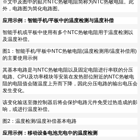
※
文中及图中的贴片
NTC
热敏电阻简称为
NTC
热敏电阻。此
外，电路图为简化电路图。
应用示例：智能手机
/
平板中的温度检测与温度补偿
智能手机或平板中使用有多个
NTC
热敏电阻用于温度检测以
及温度补偿。
图
1
：智能手机
/
平板中
NTC
热敏电阻
(
温度检测用
/
温度补偿用
)
的主要使用示例
其基本电路是与
NTC
热敏电阻以及固定电阻进行串联的分压
电路。
CPU
及功率模块等安装在发热部位附近的
NTC
热敏电
阻的电阻值会随温度上升而下降，因此分压电路的输出电压会
发生变化。
该变化输送至微控制器后将会保护电路元件免受过热造成的影
响，或进行温度补偿。
图
2
：温度检测
/
温度补偿基本电路
应用示例：移动设备电池充电中的温度检测