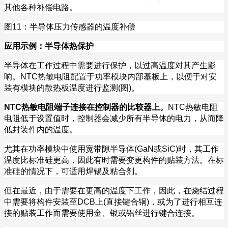
其他各种补偿电路。
图
11
：半导体压力传感器的温度补偿
应用示例：半导体热保护
半导体在工作过程中需要进行保护，以过高温度对其产生影
响。
NTC
热敏电阻配置于功率模块内部基板上，以便于对安
装有模块的散热板温度进行监测
(
图
)
。
NTC
热敏电阻端子连接在控制器的比较器上。
NTC
热敏电阻
电阻低于设置值时，控制器会减少所有半导体的电力，从而降
低封装件内的温度。
尤其在功率模块中使用宽带隙半导体
(GaN
或
SiC)
时，其工作
温度比标准硅更高，因此有时需要变更构件的贴装方法。在标
准硅的情况下，可适用焊锡及粘合剂。
但在最近，由于需要在更高的温度下工作，因此，在烧结过程
中需要将构件安装至
DCB
上
(
直接键合铜
)
，或为了进行相互连
接的贴装工作而需要使用金、银或铝丝进行键合连接。