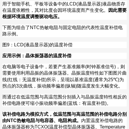
用于智能手机、平板等设备中的
LCD(
液晶显示器
)
液晶物质存
在温度依赖性，其对比度会因环境温度而产生变化。
因此需要
根据环境温度调整驱动电压。
下图为组合了
NTC
热敏电阻与固定电阻的代表性温度补偿电
路示例。
图
9
：
LCD(
液晶显示器
)
的温度补偿
应用示例：晶体振荡器的温度补偿
在电脑等电子设备中，若要产生基准频率
(
时钟基准信号
)
，则
需要使用利用晶振的晶体振荡器。晶振温度特性如下图图片曲
线
(
红线：无温度补偿
)
所示，呈现以基准温度
(
通常为
25
℃
)
为
拐点的
3
次曲线，振动频率偏差
(
纵轴
)
随温度发生大幅变化。
而通过在低温范围与高温范围分别插入与晶振温度特性相反的
补偿电路便可缩小振动频率偏差
(
蓝线：有温度补偿
)
。
该补偿电路为模拟方式，低温范围与高温范围的补偿电路分别
由
NTC
热敏电阻与电容器、电阻构成。
内置温度补偿电路的
晶体振荡器称为
TCXO(
温度补偿型晶体振荡器、
Temperature