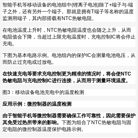
智能手机等移动设备的电池组中
(
锂离子电池
)
除了
+
端子与
-
端
子之外，还有另外一个端子。那就是拥有
T
端子等名称的温度
监测用端子，其内部搭载有
NTC
热敏电阻。
在电池温度上升时，
NTC
热敏电阻温度也会随之上升，从而
电阻值会下降，当超过上限充电温度时，充电控制
IC
将会停止
充电。
下图为基本电路示例。电池组内的保护
IC
会测量电池电压，从
而防止过充电或过放电。
在快速充电等要求充电控制更为精准的情况时，将会使
NTC
热敏电阻与充电控制
IC
进行连接，从而用于测量环境温度。
图
3
：移动设备电池充电中的温度检测
应用示例：微控制器的温度检测
由于智能手机等微控制器需要确保工作可靠性，因此需要保护
其免受过热所带来的影响。
下图为组合了
NTC
热敏电阻与固
定电阻的微控制器温度保护电路示例。