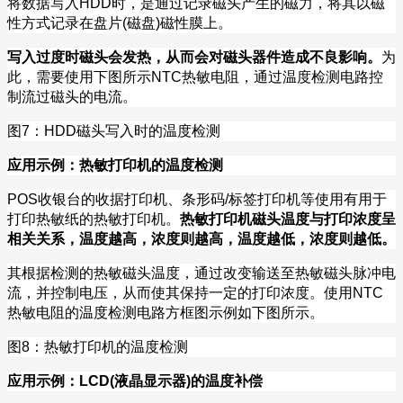
将数据写入
HDD
时，是通过记录磁头产生的磁力，将其以磁
性方式记录在盘片
(
磁盘
)
磁性膜上。
写入过度时磁头会发热，从而会对磁头器件造成不良影响。
为
此，需要使用下图所示
NTC
热敏电阻，通过温度检测电路控
制流过磁头的电流。
图
7
：
HDD
磁头写入时的温度检测
应用示例：热敏打印机的温度检测
POS
收银台的收据打印机、条形码
/
标签打印机等使用有用于
打印热敏纸的热敏打印机。
热敏打印机磁头温度与打印浓度呈
相关关系，温度越高，浓度则越高，温度越低，浓度则越低。
其根据检测的热敏磁头温度，通过改变输送至热敏磁头脉冲电
流，并控制电压，从而使其保持一定的打印浓度。使用
NTC
热敏电阻的温度检测电路方框图示例如下图所示。
图
8
：热敏打印机的温度检测
应用示例：
LCD(
液晶显示器
)
的温度补偿