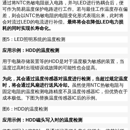
通过将
NTC
热敏电阻嵌入电路，并与
LED
进行热耦合后，便
可作为简易温度保护电路进行工作。若与最佳工作温度存在偏
差，则会以
NTC
热敏电阻的电阻变化形式表现出来，此时将
会对流过
LED
的电流进行补偿。
最终将会在降低
LED
电力损
耗的同时实现长寿命化。
图
5
：
LED
照明系统的温度检测
应用示例：
HDD
的温度检测
用于电脑存储装置等的
HDD
是对于温度极为敏感的装置，当
温度过高时出现错误或故障的可能性也会提高。
为此，其会通过温度传感器对温度进行检测，当超过规定温度
时，将会通过风扇进行送风冷却。
虽然使用
NTC
热敏电阻与
固定电阻的温度检测电路精度不及温度传感器
IC
，但优势在于
成本极低。下图为替换温度传感器
IC
后的示例。
图
6
：
HDD
的温度检测
应用示例：
HDD
磁头写入时的温度检测