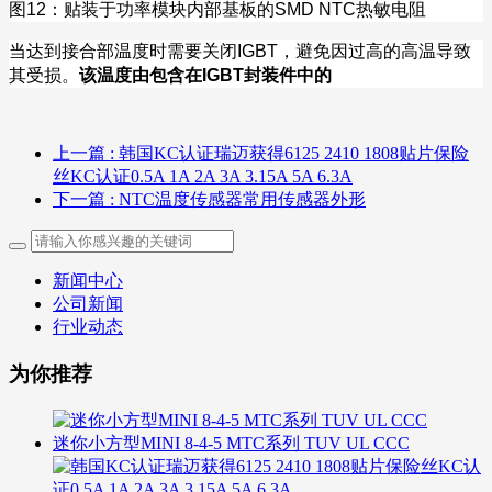
图
12
：贴装于功率模块内部基板的
SMD NTC
热敏电阻
当达到接合部温度时需要关闭
IGBT
，避免因过高的高温导致
其受损。
该温度由包含在
IGBT
封装件中的
上一篇
: 韩国KC认证瑞迈获得6125 2410 1808贴片保险
丝KC认证0.5A 1A 2A 3A 3.15A 5A 6.3A
下一篇
: NTC温度传感器常用传感器外形
新闻中心
公司新闻
行业动态
为你推荐
迷你小方型MINI 8-4-5 MTC系列 TUV UL CCC