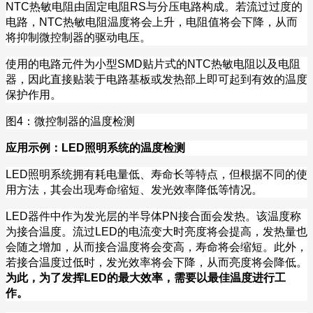
NTC
热敏电阻由固定电阻
RS
与分压电路构成。若流过过度的
电路，
NTC
热敏电阻温度将会上升，电阻值将会下降，从而
将抑制微控制器的驱动电压。
使用的电路元件为小型
SMD
贴片式的
NTC
热敏电阻以及电阻
器，因此直接贴装于电路基板或发热部上即可起到有效的温度
保护作用。
图
4
：微控制器的温度检测
应用示例：
LED
照明系统的温度检测
LED
照明系统拥有耗电量低、寿命长等特点，但根据不同的使
用方法，其会出现寿命缩短、发光效率降低等情况。
LED
器件中作为发光层的半导体
PN
接合面会发热。该温度称
为接合温度。流过
LED
的电流变大时亮度将会提高，发热量也
会随之增加，从而接合温度将会变高，寿命将会缩短。此外，
若接合温度过低时，发光效率将会下降，从而亮度将会降低。
为此，为了发挥
LED
的最大效率，需要以最佳温度进行工
作。