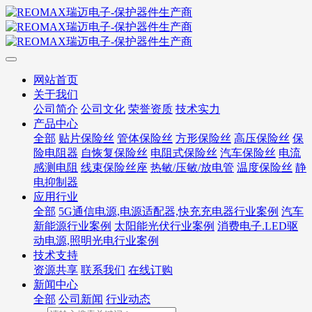
网站首页
关于我们
公司简介
公司文化
荣誉资质
技术实力
产品中心
全部
贴片保险丝
管体保险丝
方形保险丝
高压保险丝
保
险电阻器
自恢复保险丝
电阻式保险丝
汽车保险丝
电流
感测电阻
线束保险丝座
热敏/压敏/放电管
温度保险丝
静
电抑制器
应用行业
全部
5G通信电源,电源适配器,快充充电器行业案例
汽车
新能源行业案例
太阳能光伏行业案例
消费电子.LED驱
动电源,照明光电行业案例
技术支持
资源共享
联系我们
在线订购
新闻中心
全部
公司新闻
行业动态