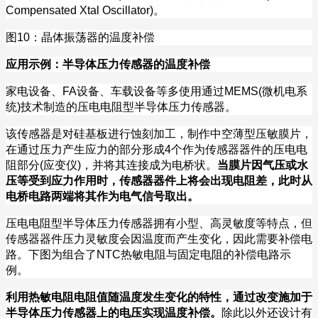
Compensated Xtal Oscillator)
。
图
10
：晶体振荡器的温度补偿
应用示例：半导体压力传感器的温度补偿
家电设备、
FA
设备、车载设备等多使用通过
MEMS(
微机电系
统
)
技术制造的压电电阻型半导体压力传感器。
该传感器是对硅基板进行蚀刻加工，制作中空薄型压敏膜片，
在通过压力产生应力的部分形成
4
个作为传感器器件的压电电
阻部分
(
应变仪
)
，并将其连接成为电桥状。
当膜片因气压或水
压等受到应力作用时，传感器器件上将会出现电阻差，此时从
电桥电路两端将其作为电气信号取出。
压电电阻型半导体压力传感器拥有小型、高灵敏度等特点，但
传感器器件压力灵敏度会因温度而产生变化，因此需要补偿电
路。下图为组合了
NTC
热敏电阻与固定电阻的补偿电路示
例。
利用热敏电阻电阻值随温度发生变化的特性，通过改变施加于
半导体压力传感器上的电压实现温度补偿。
除此以外还设计有