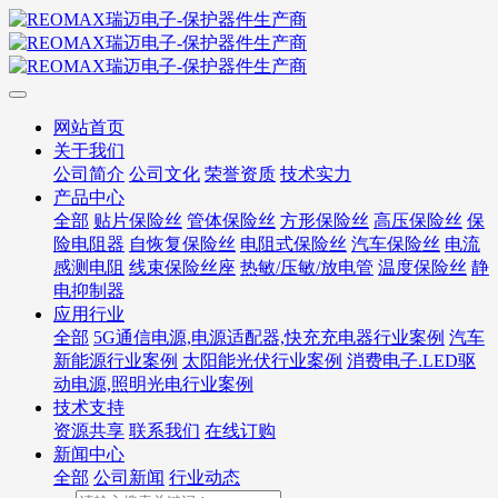
网站首页
关于我们
公司简介
公司文化
荣誉资质
技术实力
产品中心
全部
贴片保险丝
管体保险丝
方形保险丝
高压保险丝
保
险电阻器
自恢复保险丝
电阻式保险丝
汽车保险丝
电流
感测电阻
线束保险丝座
热敏/压敏/放电管
温度保险丝
静
电抑制器
应用行业
全部
5G通信电源,电源适配器,快充充电器行业案例
汽车
新能源行业案例
太阳能光伏行业案例
消费电子.LED驱
动电源,照明光电行业案例
技术支持
资源共享
联系我们
在线订购
新闻中心
全部
公司新闻
行业动态