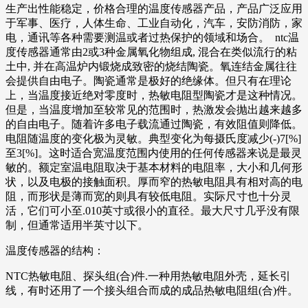
生产出性能稳定，价格合理的温度传感器产品，产品广泛应用
于军事、医疗，人体生命、工业自动化，汽车，安防消防，家
电，通讯等各种需要测温或者过热保护的领域和场合。 ntc温
度传感器通常由2或3种金属氧化物组成, 混合在类似流行的粘
土中, 并在高温炉内锻烧成致密的烧结陶瓷。氧连结金属往往
会提供自由电子。陶瓷通常是极好的绝缘体。但只有在理论
上，当温度接近绝对零度时，热敏电阻型陶瓷才是这种情况。
但是，当温度增加至较常见的范围时，热激发会抛出越来越多
的自由电子。随着许多电子载流通过陶瓷，有效阻值则降低。
电阻随温度的变化极为灵敏。典型变化为每摄氏度减少(-)7[%]
至3[%]。这时适合宽温度范围内使用的任何传感器来说是最灵
敏的。额定室温电阻取决于基本材料的电阻率，大小和几何形
状，以及电极的接触面积。厚而窄的热敏电阻具有相对高的电
阻，而形状是薄而宽的则具有较低电阻。实际尺寸也十分灵
活，它们可小至.010英寸或很小的直径。最大尺寸几乎没有限
制，但通常适用半英寸以下。
温度传感器的结构：
NTC热敏电阻、探头组(合)件.一种用热敏电阻外壳，延长引
线，有时还用了一个接头组合而成的成品热敏电阻组(合)件。