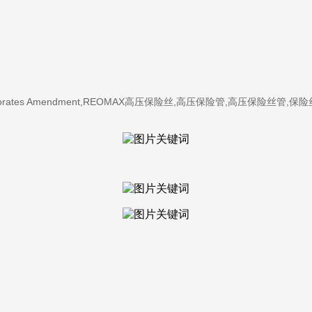
ting fuses (Incorporates Amendment,REOMAX高压保险丝,高压