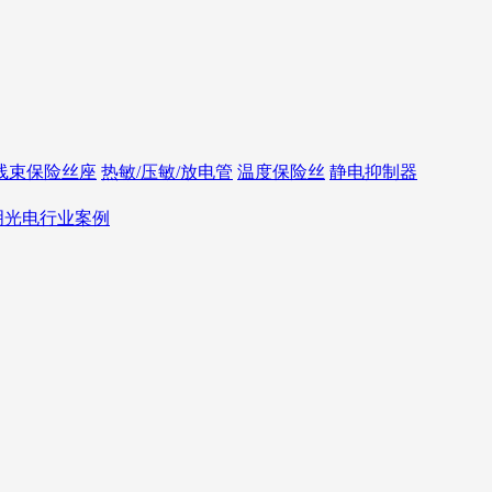
线束保险丝座
热敏/压敏/放电管
温度保险丝
静电抑制器
照明光电行业案例