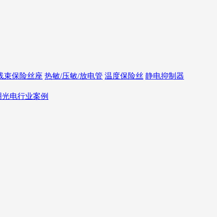
线束保险丝座
热敏/压敏/放电管
温度保险丝
静电抑制器
照明光电行业案例