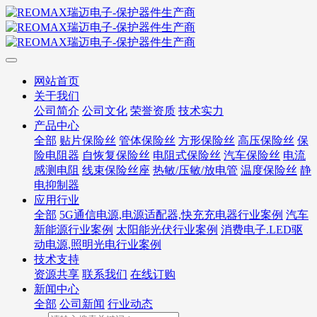
网站首页
关于我们
公司简介
公司文化
荣誉资质
技术实力
产品中心
全部
贴片保险丝
管体保险丝
方形保险丝
高压保险丝
保
险电阻器
自恢复保险丝
电阻式保险丝
汽车保险丝
电流
感测电阻
线束保险丝座
热敏/压敏/放电管
温度保险丝
静
电抑制器
应用行业
全部
5G通信电源,电源适配器,快充充电器行业案例
汽车
新能源行业案例
太阳能光伏行业案例
消费电子.LED驱
动电源,照明光电行业案例
技术支持
资源共享
联系我们
在线订购
新闻中心
全部
公司新闻
行业动态