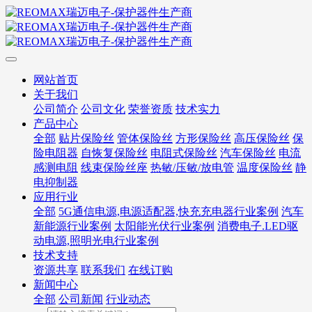
网站首页
关于我们
公司简介
公司文化
荣誉资质
技术实力
产品中心
全部
贴片保险丝
管体保险丝
方形保险丝
高压保险丝
保
险电阻器
自恢复保险丝
电阻式保险丝
汽车保险丝
电流
感测电阻
线束保险丝座
热敏/压敏/放电管
温度保险丝
静
电抑制器
应用行业
全部
5G通信电源,电源适配器,快充充电器行业案例
汽车
新能源行业案例
太阳能光伏行业案例
消费电子.LED驱
动电源,照明光电行业案例
技术支持
资源共享
联系我们
在线订购
新闻中心
全部
公司新闻
行业动态