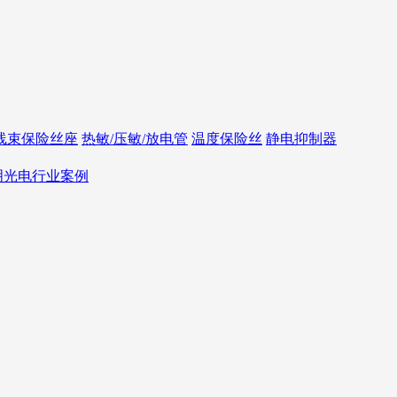
线束保险丝座
热敏/压敏/放电管
温度保险丝
静电抑制器
照明光电行业案例