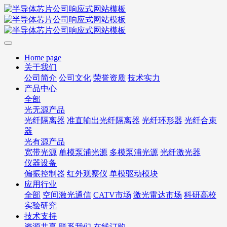
Home page
关于我们
公司简介
公司文化
荣誉资质
技术实力
产品中心
全部
光无源产品
光纤隔离器
准直输出光纤隔离器
光纤环形器
光纤合束
器
光有源产品
宽带光源
单模泵浦光源
多模泵浦光源
光纤激光器
仪器设备
偏振控制器
红外观察仪
单模驱动模块
应用行业
全部
空间激光通信
CATV市场
激光雷达市场
科研高校
实验研究
技术支持
资源共享
联系我们
在线订购