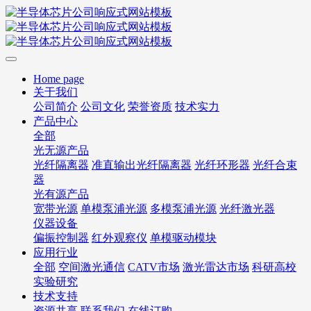
Home page
关于我们
公司简介
公司文化
荣誉资质
技术实力
产品中心
全部
光无源产品
光纤隔离器
准直输出光纤隔离器
光纤环形器
光纤合束
器
光有源产品
宽带光源
单模泵浦光源
多模泵浦光源
光纤激光器
仪器设备
偏振控制器
红外观察仪
单模驱动模块
应用行业
全部
空间激光通信
CATV市场
激光雷达市场
科研高校
实验研究
技术支持
资源共享
联系我们
在线订购