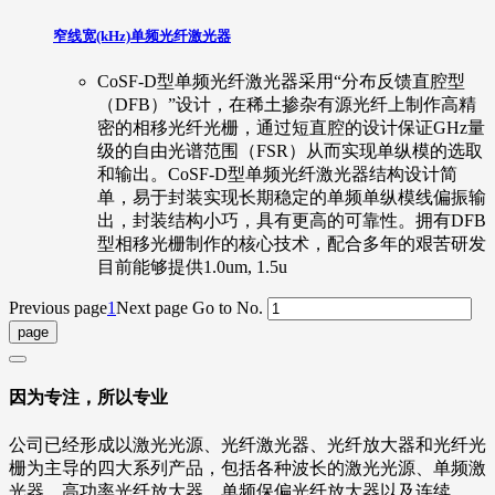
窄线宽(kHz)单频光纤激光器
CoSF-D型单频光纤激光器采用“分布反馈直腔型
（DFB）”设计，在稀土掺杂有源光纤上制作高精
密的相移光纤光栅，通过短直腔的设计保证GHz量
级的自由光谱范围（FSR）从而实现单纵模的选取
和输出。CoSF-D型单频光纤激光器结构设计简
单，易于封装实现长期稳定的单频单纵模线偏振输
出，封装结构小巧，具有更高的可靠性。拥有DFB
型相移光栅制作的核心技术，配合多年的艰苦研发
目前能够提供1.0um, 1.5u
Previous page
1
Next page
Go to No.
因为专注，所以专业
公司已经形成以激光光源、光纤激光器、光纤放大器和光纤光
栅为主导的四大系列产品，包括各种波长的激光光源、单频激
光器、高功率光纤放大器、单频保偏光纤放大器以及连续、...