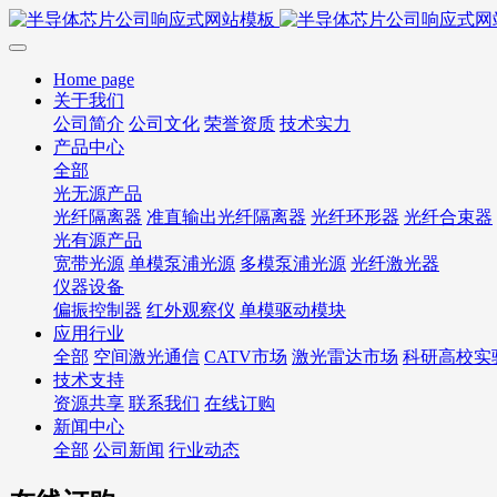
Home page
关于我们
公司简介
公司文化
荣誉资质
技术实力
产品中心
全部
光无源产品
光纤隔离器
准直输出光纤隔离器
光纤环形器
光纤合束器
光有源产品
宽带光源
单模泵浦光源
多模泵浦光源
光纤激光器
仪器设备
偏振控制器
红外观察仪
单模驱动模块
应用行业
全部
空间激光通信
CATV市场
激光雷达市场
科研高校实
技术支持
资源共享
联系我们
在线订购
新闻中心
全部
公司新闻
行业动态