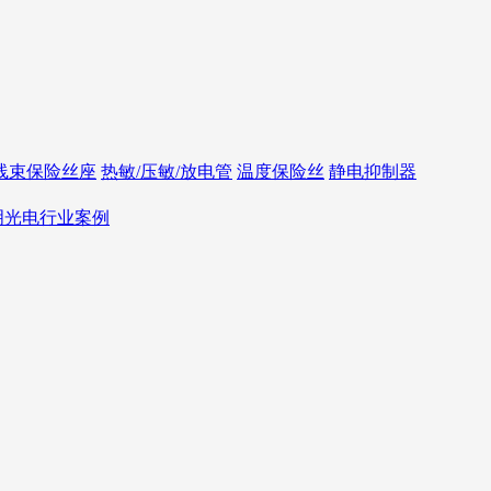
线束保险丝座
热敏/压敏/放电管
温度保险丝
静电抑制器
照明光电行业案例