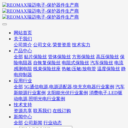
网站首页
关于我们
公司简介
公司文化
荣誉资质
技术实力
产品中心
全部
贴片保险丝
管体保险丝
方形保险丝
高压保险丝
保
险电阻器
自恢复保险丝
电阻式保险丝
汽车保险丝
电流
感测电阻
线束保险丝座
热敏/压敏/放电管
温度保险丝
静
电抑制器
应用行业
全部
5G通信电源,电源适配器,快充充电器行业案例
汽车
新能源行业案例
太阳能光伏行业案例
消费电子.LED驱
动电源,照明光电行业案例
技术支持
资源共享
联系我们
在线订购
新闻中心
全部
公司新闻
行业动态