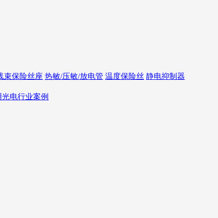
线束保险丝座
热敏/压敏/放电管
温度保险丝
静电抑制器
照明光电行业案例