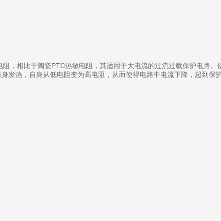
敏电阻，相比于陶瓷PTC热敏电阻，其适用于大电流的过流过载保护电路。
自身发热，自身从低电阻变为高电阻，从而使得电路中电流下降，起到保护