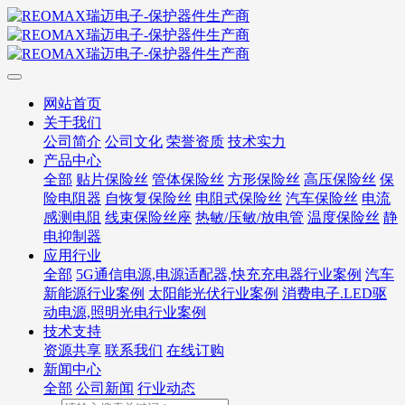
网站首页
关于我们
公司简介
公司文化
荣誉资质
技术实力
产品中心
全部
贴片保险丝
管体保险丝
方形保险丝
高压保险丝
保
险电阻器
自恢复保险丝
电阻式保险丝
汽车保险丝
电流
感测电阻
线束保险丝座
热敏/压敏/放电管
温度保险丝
静
电抑制器
应用行业
全部
5G通信电源,电源适配器,快充充电器行业案例
汽车
新能源行业案例
太阳能光伏行业案例
消费电子.LED驱
动电源,照明光电行业案例
技术支持
资源共享
联系我们
在线订购
新闻中心
全部
公司新闻
行业动态