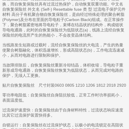
换，而自恢复保险丝具有过流过热保护，自动恢复双重功能。中文名
自恢复保险丝 外文名 (Self-) Resettable fuse 类 型 过流电子保护元件
材料 高分子有机聚合物自恢复保险丝，是由经过特殊处理的聚合树脂
(Polymer)及分布在里面的导电粒子(Carbon Black)组成。在正常操作
下，聚合树脂紧密地将导电粒子，束缚在结晶状的结构外，构成链状
导电电通路，此时的自恢复保险丝为低阻状态(a)，线路上流经自恢复
保险丝的电流所产生的热能小，不会改变晶体结构。
当线路发生短路或过载时，流经自恢复保险丝的大电流，产生的热量
使聚合树脂融化，体积迅速增长，形成高阻状态(b)，工作电流迅速减
小，从而对电路进行限制和保护。
当故障排除后，自恢复保险丝重新冷却结晶，体积收缩，导电粒子重
新形成导电通路，自恢复保险丝恢复为低阻状态，从而完成对电路的
保护，无须人工更换。
贴片自恢复保险丝 尺寸封装0603 0805 1210 1206 1812 2018 2920
零功率电阻低：自复保险丝自身阻抗较低，正常工作时功率损耗小，
表面温度低。
过流保护速度快：自复保险丝由于自身材料特性，过流状态响应速度
比其它过流保护装置快得多。
自锁运行：自复保险丝在过流保护状态，以极小的电流锁定在高阻状