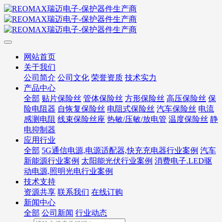
网站首页
关于我们
公司简介
公司文化
荣誉资质
技术实力
产品中心
全部
贴片保险丝
管体保险丝
方形保险丝
高压保险丝
保
险电阻器
自恢复保险丝
电阻式保险丝
汽车保险丝
电流
感测电阻
线束保险丝座
热敏/压敏/放电管
温度保险丝
静
电抑制器
应用行业
全部
5G通信电源,电源适配器,快充充电器行业案例
汽车
新能源行业案例
太阳能光伏行业案例
消费电子.LED驱
动电源,照明光电行业案例
技术支持
资源共享
联系我们
在线订购
新闻中心
全部
公司新闻
行业动态