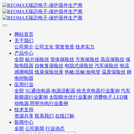
网站首页
关于我们
公司简介
公司文化
荣誉资质
技术实力
产品中心
全部
贴片保险丝
管体保险丝
方形保险丝
高压保险丝
保
险电阻器
自恢复保险丝
电阻式保险丝
汽车保险丝
电流
感测电阻
线束保险丝座
热敏/压敏/放电管
温度保险丝
静
电抑制器
应用行业
全部
5G通信电源,电源适配器,快充充电器行业案例
汽车
新能源行业案例
太阳能光伏行业案例
消费电子.LED驱
动电源,照明光电行业案例
技术支持
资源共享
联系我们
在线订购
新闻中心
全部
公司新闻
行业动态