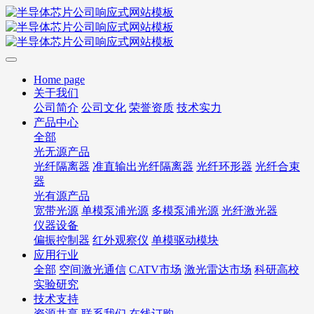
Home page
关于我们
公司简介
公司文化
荣誉资质
技术实力
产品中心
全部
光无源产品
光纤隔离器
准直输出光纤隔离器
光纤环形器
光纤合束
器
光有源产品
宽带光源
单模泵浦光源
多模泵浦光源
光纤激光器
仪器设备
偏振控制器
红外观察仪
单模驱动模块
应用行业
全部
空间激光通信
CATV市场
激光雷达市场
科研高校
实验研究
技术支持
资源共享
联系我们
在线订购